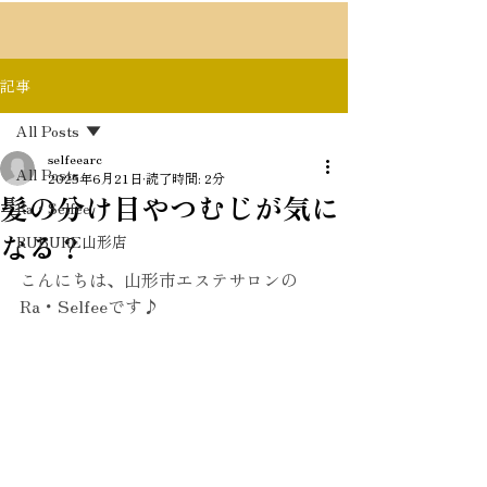
記事
All Posts
selfeearc
All Posts
2025年6月21日
読了時間: 2分
髪の分け目やつむじが気に
Ra・Selfee
なる？
RUBURE山形店
こんにちは、山形市エステサロンの
Ra・Selfeeです♪