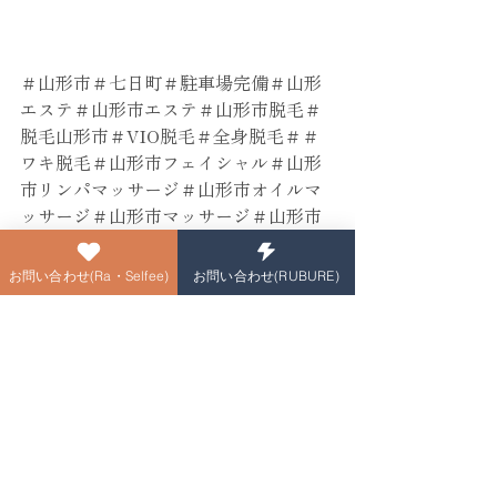
＃山形市＃七日町＃駐車場完備＃山形
エステ＃山形市エステ＃山形市脱毛＃
脱毛山形市＃VIO脱毛＃全身脱毛＃＃
ワキ脱毛＃山形市フェイシャル＃山形
市リンパマッサージ＃山形市オイルマ
ッサージ＃山形市マッサージ＃山形市
痩身＃二の腕痩せ＃電磁パルス痩身＃
山形市ブライダル＃山形市ダイエット
お問い合わせ(Ra・Selfee)
お問い合わせ(RUBURE)
＃山形エクソソーム＃山形市エクソソ
ーム＃山形肩こり＃山形首コリ＃山形
腰痛＃ハーブピーリング
Ra・Selfee