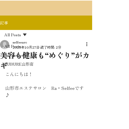
記事
All Posts
selfeearc
All Posts
2025年10月27日
読了時間: 2分
美容も健康も“めぐり”がカ
Ra・Selfee
ギ
RUBURE山形店
こんにちは！
山形市エステサロン　Ra・Selfeeです
♪