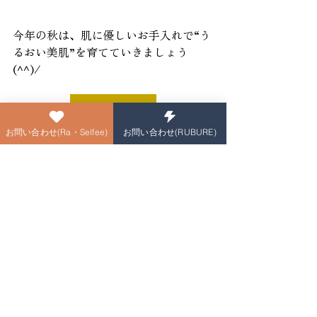
今年の秋は、肌に優しいお手入れで“う
るおい美肌”を育てていきましょう
(^^)/
ご予約はこちら
#山形エステ
＃山形市エステ＃山形市脱
お問い合わせ(Ra・Selfee)
お問い合わせ(RUBURE)
毛＃脱毛山形市＃山形市フェイシャル
＃山形市リンパマッサージ＃山形市オ
イルマッサージ＃山形市アロマセラピ
ー＃山形市マッサージ＃山形市痩身#山
形市ブライダル＃山形市ダイエット＃
山形エクソソーム
Ra・Selfee