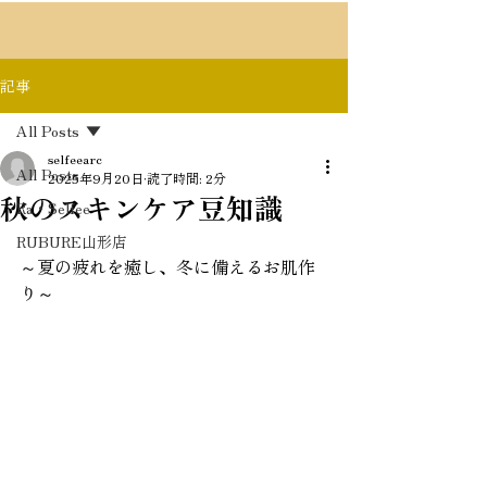
記事
All Posts
selfeearc
All Posts
2025年9月20日
読了時間: 2分
秋のスキンケア豆知識
Ra・Selfee
RUBURE山形店
～夏の疲れを癒し、冬に備えるお肌作
り～