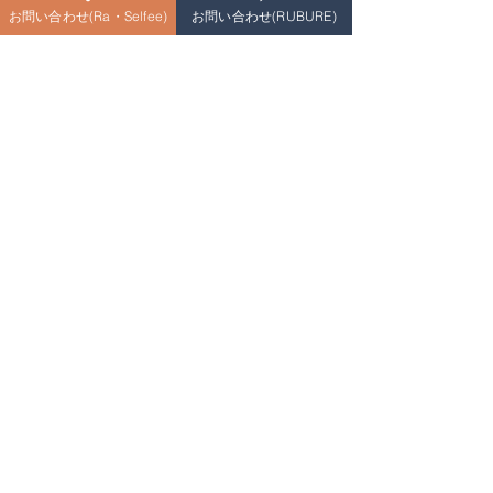
お問い合わせ(Ra・Selfee)
お問い合わせ(RUBURE)
紫外線を浴びてしまっても、正しい食
事とケアで美肌は守れます。
「日焼けは3日以内の対策が勝負！」
ぜひ今年の夏は、体の中からの美白作
戦も取り入れてくださいね。
ご予約はこちら
Ra・Selfee