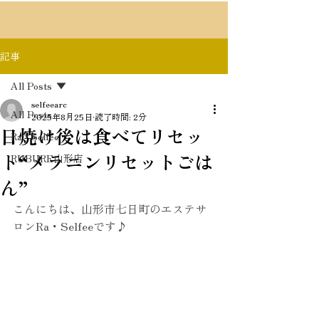
記事
All Posts
selfeearc
All Posts
2025年8月25日
読了時間: 2分
日焼け後は食べてリセッ
Ra・Selfee
ト“メラニンリセットごは
RUBURE山形店
ん”
こんにちは、山形市七日町のエステサ
ロンRa・Selfeeです♪