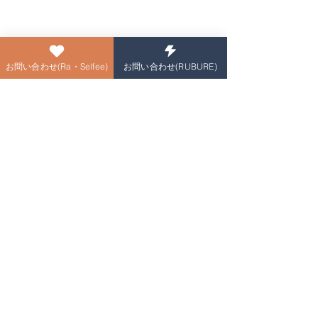
ぜひ、リンパマッサージで心も体もス
ッキリ整えてみてくださいね(^^)/
お問い合わせ(Ra・Selfee)
お問い合わせ(RUBURE)
ご予約・お問い合わせはお気軽にどう
ぞ。
ご予約はこちら
Ra・Selfee