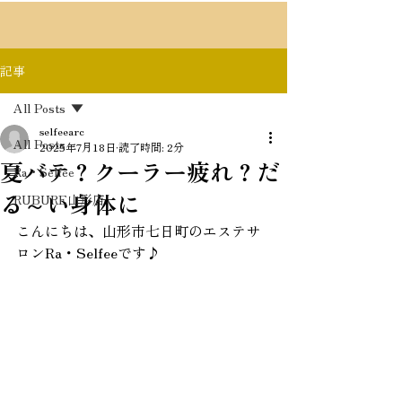
記事
All Posts
selfeearc
All Posts
2025年7月18日
読了時間: 2分
夏バテ？クーラー疲れ？だ
Ra・Selfee
る～い身体に
RUBURE山形店
こんにちは、山形市七日町のエステサ
ロンRa・Selfeeです♪