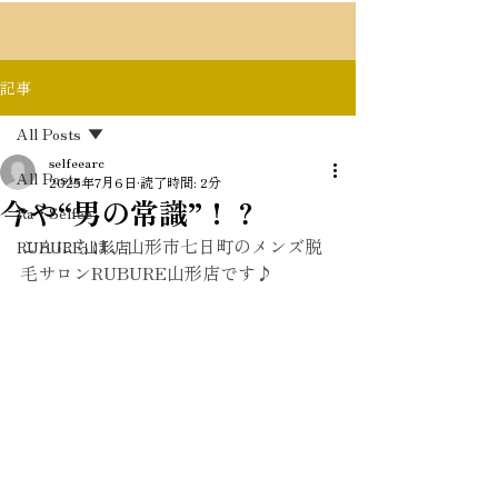
記事
All Posts
selfeearc
All Posts
2025年7月6日
読了時間: 2分
今や“男の常識”！？
Ra・Selfee
こんにちは、山形市七日町のメンズ脱
RUBURE山形店
毛サロンRUBURE山形店です♪