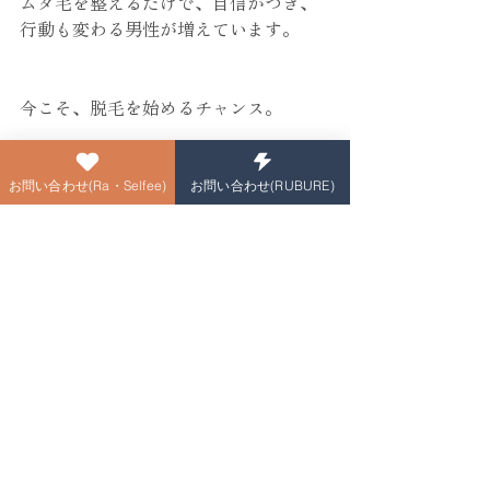
ムダ毛を整えるだけで、自信がつき、
行動も変わる男性が増えています。
今こそ、脱毛を始めるチャンス。
ぜひ一歩を踏み出してみてください！
お問い合わせ(Ra・Selfee)
お問い合わせ(RUBURE)
ご予約はこちら
＃山形メンズエステ＃山形市メンズエ
ステ＃山形メンズ脱毛＃メンズ脱毛山
形＃山形市メンズ脱毛＃メンズ脱毛山
形市＃山形市ひげ脱毛＃ひげ脱毛山形
市#山形市ヒゲ脱毛＃山形市髭脱毛＃山
形市リンパマッサージ＃山形市フェイ
シャル＃山形エクソソーム
RUBURE山形店