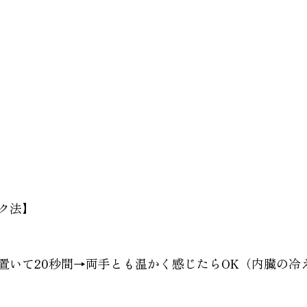
ク法】
置いて20秒間→両手とも温かく感じたらOK（内臓の冷