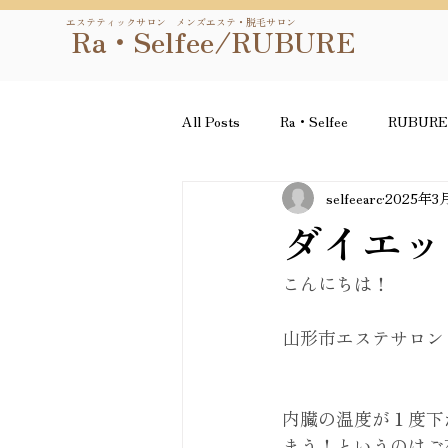
エステティックサロン メンズエステ・脱毛サロン
Ra・Selfee/RUBURE
All Posts
Ra・Selfee
RUBUR
selfeearc
2025年3
ダイエッ
こんにちは！
山形市エステサロン　R
内臓の温度が１度下
まう！というのはご