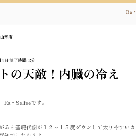
Ra・
E山形店
月4日
読了時間: 2分
トの天敵！内臓の冷え
a・Selfeeです。
がると基礎代謝が１２～１５度ダウンして太りやすいカ
存知でしたか？？