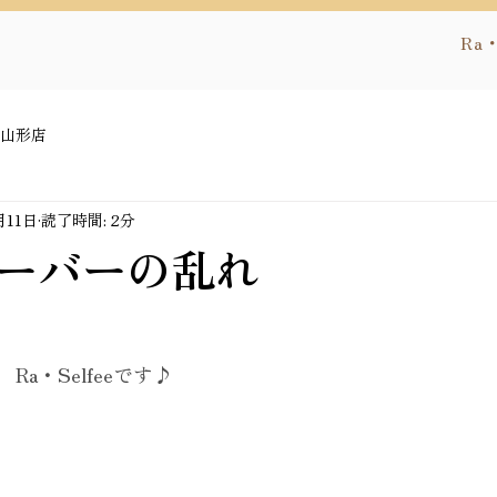
Ra・
E山形店
月11日
読了時間: 2分
ーバーの乱れ
a・Selfeeです♪