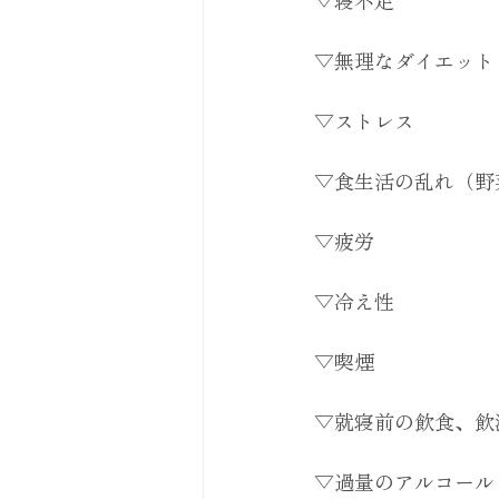
▽無理なダイエット
▽ストレス
▽食生活の乱れ（野
▽疲労
▽冷え性
▽喫煙
▽就寝前の飲食、飲
▽過量のアルコール