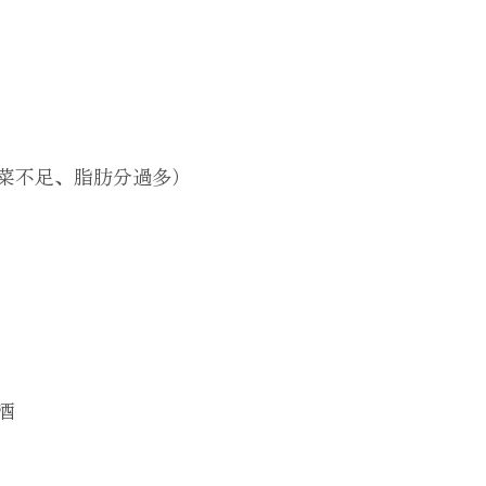
菜不足、脂肪分過多）
酒