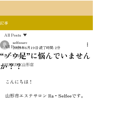
記事
All Posts
selfeearc
All Posts
2025年6月19日
読了時間: 2分
“ゾウ足”に悩んでいません
Ra・Selfee
か？？
RUBURE山形店
こんにちは！
山形市エステサロン Ra・Selfeeです。