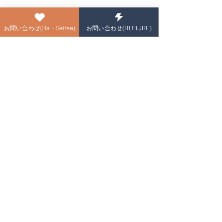
しっかりケアをしていきながら、憧れ
お問い合わせ(Ra・Selfee)
お問い合わせ(RUBURE)
の美脚を手に入れちゃいましょう(^^)
ご予約はこちら
#山形エステ
＃山形市エステ＃山形市脱
毛＃脱毛山形市＃山形市フェイシャル
＃山形市リンパマッサージ＃山形市オ
イルマッサージ＃山形市マッサージ＃
山形市痩身#山形市ブライダル＃山形市
ダイエット＃エクソソーム＃山形市エ
クソソーム
Ra・Selfee