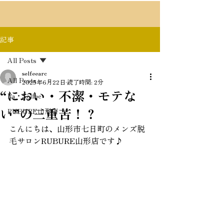
記事
All Posts
selfeearc
All Posts
2025年6月22日
読了時間: 2分
“におい・不潔・モテな
Ra・Selfee
い”の三重苦！？
RUBURE山形店
こんにちは、山形市七日町のメンズ脱
毛サロンRUBURE山形店です♪