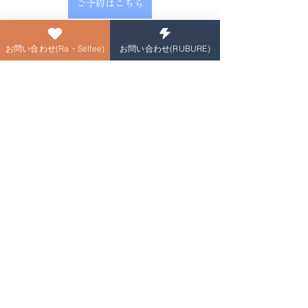
ご予約はこちら
お問い合わせ(Ra・Selfee)
お問い合わせ(RUBURE)
＃山形市七日町＃駐車場完備＃山形メ
ンズエステ＃山形市メンズエステ＃山
形メンズ脱毛＃メンズ脱毛山形＃山形
市メンズ脱毛＃メンズ脱毛山形市＃山
形市ひげ脱毛＃ひげ脱毛山形市#山形市
ヒゲ脱毛＃山形市髭脱毛＃山形市介護
脱毛＃山形市介護脱毛＃山形VIO脱毛
＃山形市VIO脱毛＃山形市リンパマッ
サージ＃山形市オイルマッサージ＃山
形市フェイシャル＃山形エクソソーム
＃エクソソーム
RUBURE山形店