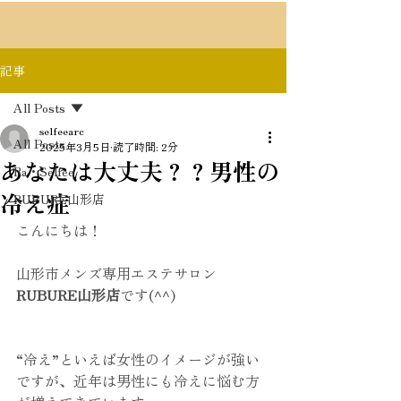
記事
All Posts
selfeearc
All Posts
2025年3月5日
読了時間: 2分
あなたは大丈夫？？男性の
Ra・Selfee
冷え症
RUBURE山形店
こんにちは！
山形市メンズ専用エステサロン　
RUBURE山形店
です(^^)
“冷え”といえば女性のイメージが強い
ですが、近年は男性にも冷えに悩む方